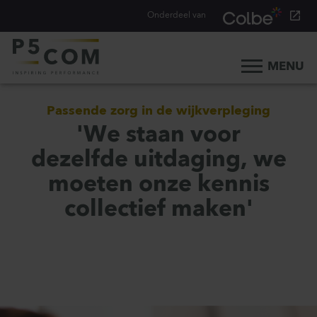
Onderdeel van
MENU
Home
Passende zorg in de wijkverpleging
Onze aanpak
'We staan voor
Onze mensen
dezelfde uitdaging, we
Ons werk
moeten onze kennis
Ons verhaal
collectief maken'
Werken bij
Werken bij P5COM
Alle consultancy vacatures
Traineeship Consultancy