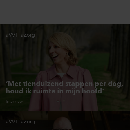
#VVT
#Zorg
‘Met tienduizend stappen per dag,
houd ik ruimte in mijn hoofd’
Interview
#VVT
#Zorg