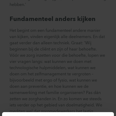
hebben.’
Fundamenteel anders kijken
Het begint om een fundamenteel andere manier
van kijken, vinden eigenlijk alle deelnemers. En dat
gaat verder dan alleen techniek. Graat: ‘Wij
beginnen bij de cliënt en zijn of haar behoefte.
Vóór we zorg inzetten voor die behoefte, lopen we
vier vragen langs: wat kunnen we doen met
technologische hulpmiddelen, wat kunnen we
doen om het zelfmanagement te vergroten –
bijvoorbeeld met ergo of fysio, wat kunnen we
doen aan preventie, en hoe kunnen we de
samenwerking met familie organiseren? Pas dán
zetten we zorghanden in. En zo komen we steeds
iets verder op het gebied van doelmatigheid. We
merkten wel dat zorgmedewerkers het lastig