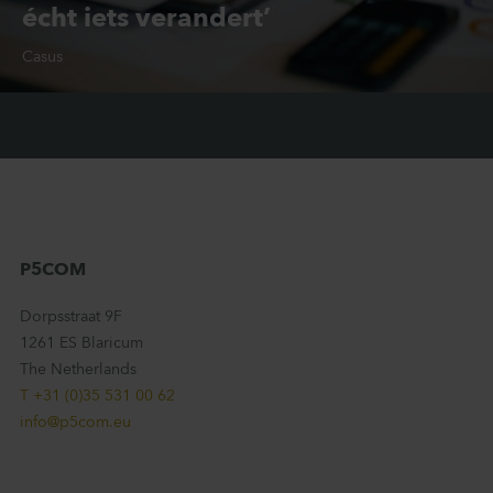
écht iets verandert’
Casus
VVT
Wijkverpleging
P5COM
Dorpsstraat 9F
1261 ES Blaricum
The Netherlands
T +31 (0)35 531 00 62
info@p5com.eu