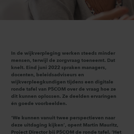
In de wijkverpleging werken steeds minder
mensen, terwijl de zorgvraag toeneemt. Dat
knelt. Eind juni 2022 spraken managers,
docenten, beleidsadviseurs en
wijkverpleegkundigen tijdens een digitale
ronde tafel van P5COM over de vraag hoe ze
dit kunnen oplossen. Ze deelden ervaringen
én goede voorbeelden.
‘We kunnen vanuit twee perspectieven naar
deze uitdaging kijken’, opent Martin Mauritz,
Project Director bij P5COM de ronde tafel. ‘Het