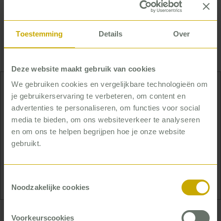
vinden om het gesprek daarover te voeren met
familie, en het helpt om het hogere doel duidelijk
te maken: het gaat erom dat de client niet
Toestemming
Details
Over
afhankelijk is van ons en zo lang mogelijk
zelfstandig kan functioneren.’
Deze website maakt gebruik van cookies
We gebruiken cookies en vergelijkbare technologieën om
je gebruikerservaring te verbeteren, om content en
We gingen met wijkverpleegkundigen om de
advertenties te personaliseren, om functies voor social
tafel en schetsten een toekomstbeeld in 2025.
media te bieden, om ons websiteverkeer te analyseren
Stel: we hebben geen personeel, en wel
en om ons te helpen begrijpen hoe je onze website
cliënten. Hoe gaan we dat doen? Hoe gaat het
gebruikt.
met de steunkousen, de oogzorg, de
medicijnen? Zo zijn we elk zorgmoment
afgelopen.
Toestemmingsselectie
Noodzakelijke cookies
Voorkeurscookies
Wat goed werkte om op deze nieuwe manier te