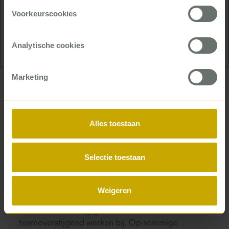
Voorkeurscookies
We hebben nu meer continuïteit in de
roosters, en minder verschillende gezichten.
Analytische cookies
Marketing
Leren van elkaar
Dat was best een hobbelig traject, volgens Van
Alles toestaan
Vlimmeren. ‘Omdat het raakt aan wat mensen
gewend zijn, en wat ze al jaren met de beste
bedoelingen en met veel passie doen. Daarom was
Selectie toestaan
het ook zo belangrijk om te benadrukken dat we
dit júíst voor onze cliënten, medewerkers en
organisatie doen. Dat het erom gaat dat we straks
Weigeren
helemaal geen zorg meer kunnen bieden, als we
niet efficiënter zorg gaan bieden. Daar hoort ook
teamoverstijgend werken bij. Op sommige