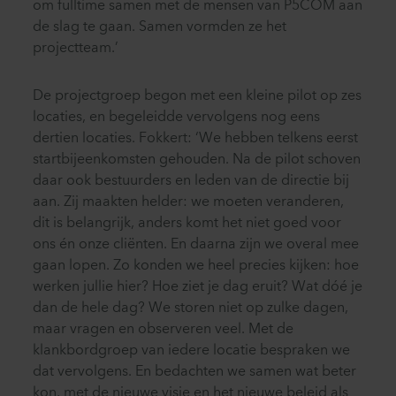
om fulltime samen met de mensen van P5COM aan
de slag te gaan. Samen vormden ze het
projectteam.’
De projectgroep begon met een kleine pilot op zes
locaties, en begeleidde vervolgens nog eens
dertien locaties. Fokkert: ‘We hebben telkens eerst
startbijeenkomsten gehouden. Na de pilot schoven
daar ook bestuurders en leden van de directie bij
aan. Zij maakten helder: we moeten veranderen,
dit is belangrijk, anders komt het niet goed voor
ons én onze cliënten. En daarna zijn we overal mee
gaan lopen. Zo konden we heel precies kijken: hoe
werken jullie hier? Hoe ziet je dag eruit? Wat dóé je
dan de hele dag? We storen niet op zulke dagen,
maar vragen en observeren veel. Met de
klankbordgroep van iedere locatie bespraken we
dat vervolgens. En bedachten we samen wat beter
kon, met de nieuwe visie en het nieuwe beleid als