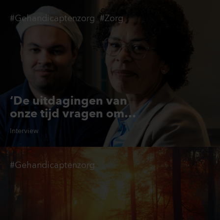
#Gehandicaptenzorg
#Zorg
‘De uitdagingen van
onze tijd vragen om
bruggenbouwers’
Interview
#Gehandicaptenzorg