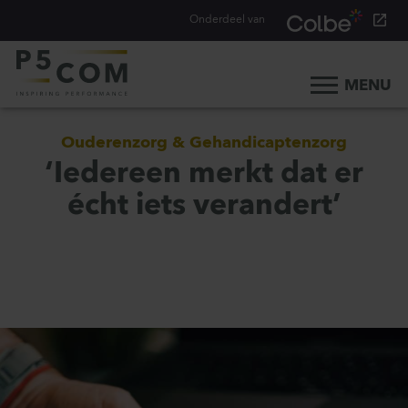
Onderdeel van
MENU
Home
Ouderenzorg & Gehandicaptenzorg
Onze aanpak
‘Iedereen merkt dat er
Onze mensen
écht iets verandert’
Ons werk
Ons verhaal
Werken bij
Werken bij P5COM
Alle consultancy vacatures
Traineeship Consultancy