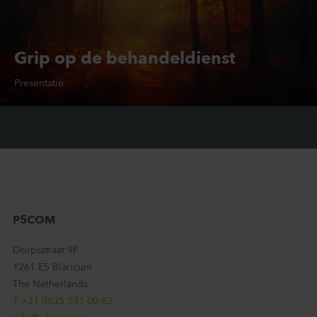
Grip op de behandeldienst
Presentatie
Gehandicaptenzorg
VVT
P5COM
Dorpsstraat 9F
1261 ES Blaricum
The Netherlands
T +31 (0)35 531 00 62