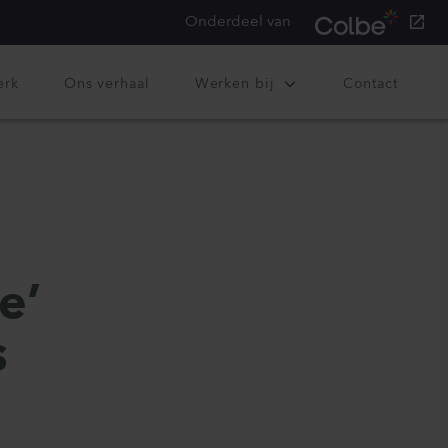
Onderdeel van
erk
Ons verhaal
Werken bij
Contact
e’
s