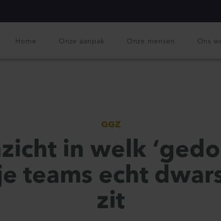
Home
Onze aanpak
Onze mensen
Ons w
GGZ
nzicht in welk ‘gedo
je teams echt dwar
zit