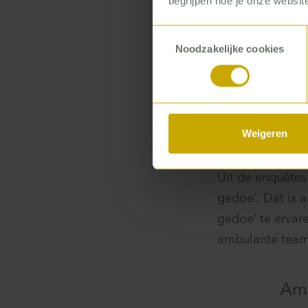
begrijpen hoe je onze website
voor hun gevoel
Toestemmingsselectie
georganiseerd w
Noodzakelijke cookies
papier alle pro
uitschrijving. 
takeninventarisa
brede basis ha
Weigeren
De omvang van
Uit de enquêtes
gedoe’. Dat is 
gedoe’ te ervar
ambulante team 