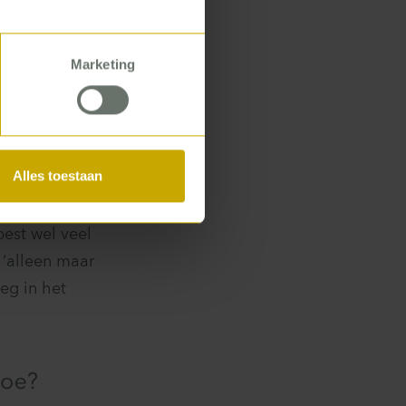
teams
s op bruin
Marketing
istratieve
k deden we
s. Zodat we een
Alles toestaan
best wel veel
 ‘alleen maar
eg in het