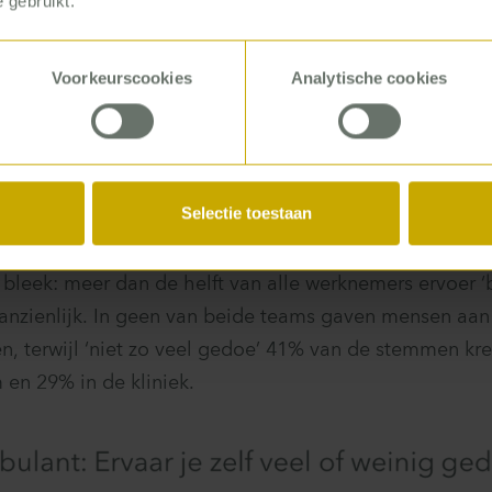
 gebruikt.
 een belangrijke rol speelden, en hoe de zaken in de 
aren. In uitgebreide teamsessies gingen we vervolgen
Voorkeurscookies
Analytische cookies
cessen na, van de aanmelding van cliënten tot de admin
En bij iedere stap vroegen we: waar heb je last van? Oo
ties, tijdsbestedingsstudies en productiviteitsanalyse
dden om de impact van gedoe te berekenen.
Selectie toestaan
 de zaak helder gemaakt
 bleek: meer dan de helft van alle werknemers ervoer ‘
aanzienlijk. In geen van beide teams gaven mensen aan
en, terwijl ‘niet zo veel gedoe’ 41% van de stemmen kre
en 29% in de kliniek.