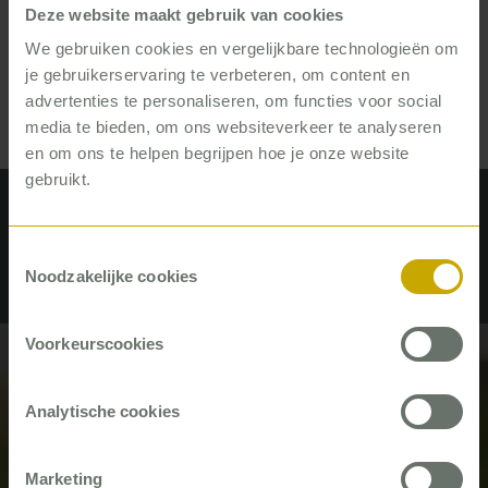
Deze website maakt gebruik van cookies
goed gaat. Dan kunnen ze ook zelf verandering in
gang zetten.’
We gebruiken cookies en vergelijkbare technologieën om
je gebruikerservaring te verbeteren, om content en
advertenties te personaliseren, om functies voor social
media te bieden, om ons websiteverkeer te analyseren
en om ons te helpen begrijpen hoe je onze website
gebruikt.
Recente artikelen van Arne
Toestemmingsselectie
Fransman
Noodzakelijke cookies
Voorkeurscookies
#Gehandicaptenzorg
#Zorg
Analytische cookies
Marketing