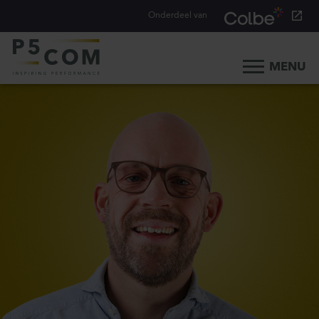
Onderdeel van
MENU
Home
Onze aanpak
Onze mensen
Ons werk
Ons verhaal
Werken bij
Werken bij P5COM
Alle consultancy vacatures
Traineeship Consultancy