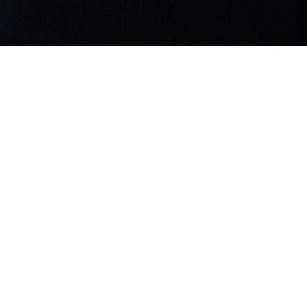
TEL
MAI
 474 69 170
b.janssen@