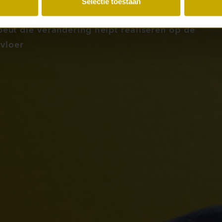
Selectie toestaan
ut die verandering helpt realiseren op de
vloer