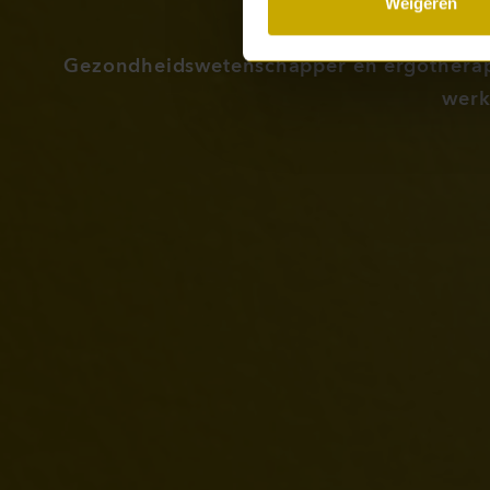
Weigeren
Gezondheidswetenschapper en ergotherape
werk