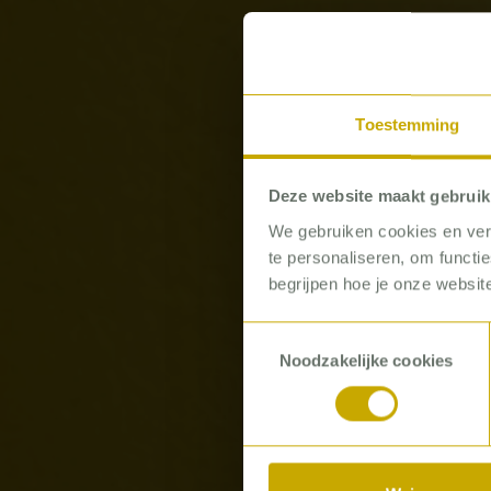
Toestemming
Deze website maakt gebruik
We gebruiken cookies en verg
te personaliseren, om functi
begrijpen hoe je onze website
Toestemmingsselectie
CONS
Noodzakelijke cookies
Bas J