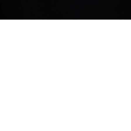
L
p5com.eu