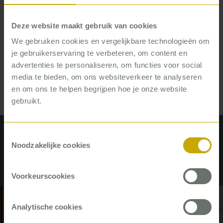
niet van de gebaande paden. Hij achterhaalt snel
de vraag achter de vraag, komt met oplossingen
Deze website maakt gebruik van cookies
die gericht zijn op de operatie, en maakt met klare
We gebruiken cookies en vergelijkbare technologieën om
taal complexe materie begrijpelijk. Zo helpt hij
je gebruikerservaring te verbeteren, om content en
iedereen verder, op alle niveaus in een organisatie.
advertenties te personaliseren, om functies voor social
media te bieden, om ons websiteverkeer te analyseren
en om ons te helpen begrijpen hoe je onze website
gebruikt.
Toestemmingsselectie
Recente artikelen van Klaas de
Noodzakelijke cookies
Wijs
Voorkeurscookies
#Zorg
Analytische cookies