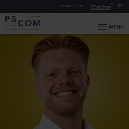
Onderdeel van
MENU
Home
Onze aanpak
Onze mensen
Ons werk
Ons verhaal
Werken bij
Werken bij P5COM
Alle consultancy vacatures
Traineeship Consultancy