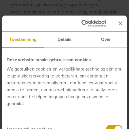
gevonden: zijn werk draagt op een hoger
abstractieniveau bij aan betere zorg, terwijl hij óók
direct contact heeft met de mensen uit de praktijk.
Toestemming
Details
Over
Marc is gek op sport. Hij voetbalt in een
vriendenteam in Utrecht, en doet als het even kan
Deze website maakt gebruik van cookies
óók aan tennis, padel en squash. En in de winter
skiet hij graag.
We gebruiken cookies en vergelijkbare technologieën om
je gebruikerservaring te verbeteren, om content en
advertenties te personaliseren, om functies voor social
media te bieden, om ons websiteverkeer te analyseren
en om ons te helpen begrijpen hoe je onze website
… die graag met anderen werkt
gebruikt.
aan tastbaar resultaat
Tastbaar resultaat, liefst voor organisatie,
Toestemmingsselectie
professional én patiënt. Daar draait het om voor