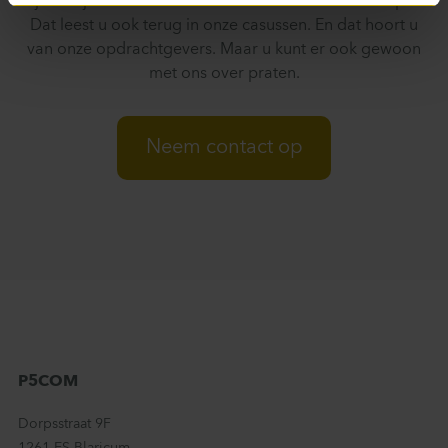
bijna altijd een consultant van P5COM die u kan helpen.
Dat leest u ook terug in onze casussen. En dat hoort u
van onze opdrachtgevers. Maar u kunt er ook gewoon
met ons over praten.
Neem contact op
P5COM
Dorpsstraat 9F