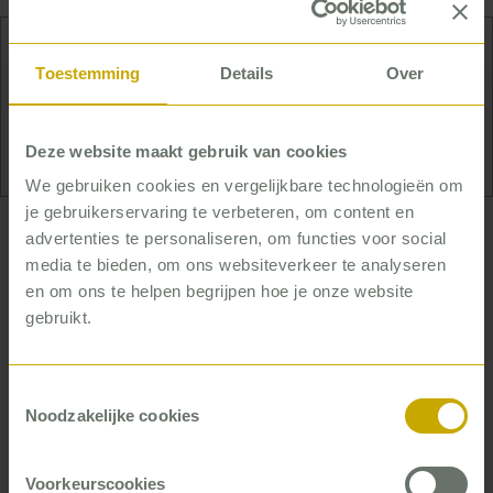
Toestemming
Details
Over
Koken! Dat is Mentes grootste hobby. Het liefst
staat ze de hele dag – of hele dagen – in de keuken.
Voor vrienden, of gewoon voor zichzelf.
Deze website maakt gebruik van cookies
We gebruiken cookies en vergelijkbare technologieën om
je gebruikerservaring te verbeteren, om content en
advertenties te personaliseren, om functies voor social
… die zorgorganisaties helpt
media te bieden, om ons websiteverkeer te analyseren
tastbaar resultaat te boeken
en om ons te helpen begrijpen hoe je onze website
gebruikt.
Mente is sterk in projectmatig denken en werken,
en haalt energie uit het werken met
zorgprofessionals – vooral op basis van feiten en
Toestemmingsselectie
data. Ze is van het meedenken en het meedoen, en
Noodzakelijke cookies
heeft oog voor inhoud én relaties. Het liefst brengt
ze processen op orde, om ze vervolgens ook echt
Voorkeurscookies
te laten landen. ‘Tastbare oplossingen voor