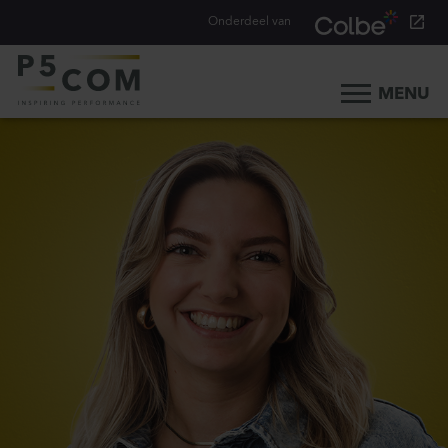
Onderdeel van
MENU
Home
Onze aanpak
Onze mensen
Ons werk
Ons verhaal
Werken bij
Werken bij P5COM
Alle consultancy vacatures
Traineeship Consultancy