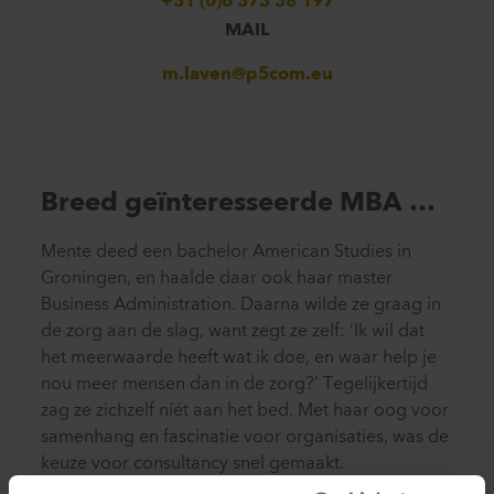
+31 (0)6 373 38 197
MAIL
m.laven@p5com.eu
Breed geïnteresseerde MBA …
Mente deed een bachelor American Studies in
Groningen, en haalde daar ook haar master
Business Administration. Daarna wilde ze graag in
de zorg aan de slag, want zegt ze zelf: ‘Ik wil dat
het meerwaarde heeft wat ik doe, en waar help je
nou meer mensen dan in de zorg?’ Tegelijkertijd
zag ze zichzelf níét aan het bed. Met haar oog voor
samenhang en fascinatie voor organisaties, was de
keuze voor consultancy snel gemaakt.