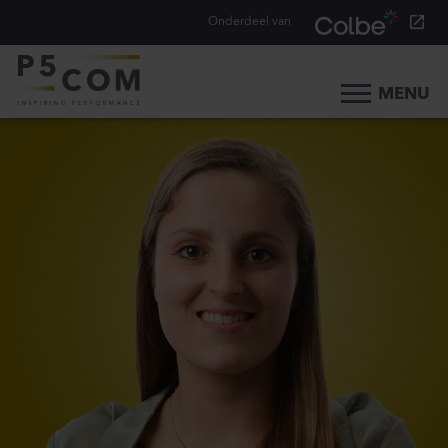
Onderdeel van
MENU
Home
Onze aanpak
Onze mensen
Ons werk
Ons verhaal
Werken bij
Werken bij P5COM
Alle consultancy vacatures
Traineeship Consultancy