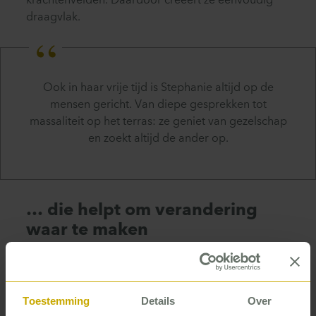
krachtenvelden. Daardoor creëert ze eenvoudig
draagvlak.
Ook in haar vrije tijd is Stephanie altijd op de
mensen gericht. Van diepe gesprekken tot
massaliteit op het terras: ze geniet van gezelschap
en zoekt altijd de ander op.
… die helpt om verandering
waar te maken
Geef Stephanie een organisatievraagstuk, en ze
zoekt de werkvloer op. Of het nou gaat om het
verbeteren van in-, door- en uitstroom, om de
Toestemming
Details
Over
ondersteunende processen of om een nieuw