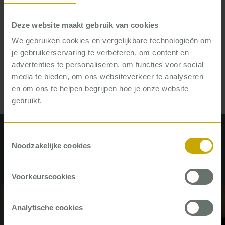
zorgpad. Want, zo zegt ze: ‘Plannen zijn mooi,
maar als we niet weten wat ervoor nodig is én hoe
Deze website maakt gebruik van cookies
we dat kunnen regelen, gebeurt er niets.’ Zo helpt
We gebruiken cookies en vergelijkbare technologieën om
ze organisaties om gewenste veranderingen waar
je gebruikerservaring te verbeteren, om content en
te maken.
advertenties te personaliseren, om functies voor social
media te bieden, om ons websiteverkeer te analyseren
en om ons te helpen begrijpen hoe je onze website
gebruikt.
Toestemmingsselectie
Recente artikelen van Stephanie
Noodzakelijke cookies
Vennekens
Voorkeurscookies
#GGZ
Analytische cookies