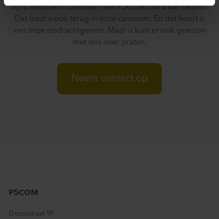
bijna altijd een consultant van P5COM die u kan helpen.
Dat leest u ook terug in onze casussen. En dat hoort u
van onze opdrachtgevers. Maar u kunt er ook gewoon
met ons over praten.
Neem contact op
P5COM
Dorpsstraat 9F