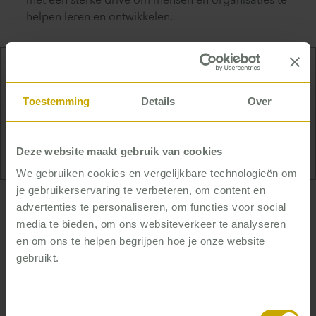
met een sterke drive om mensen en organisaties te
helpen leren en ontwikkelen.
Ook buiten werk is Thijs graag bezig. Hij tennist,
Toestemming
Details
Over
padelt, loopt hard en gaat naar de sportschool. En
hij wandelt vooral vaak en ver met de hond in het
bos.
Deze website maakt gebruik van cookies
We gebruiken cookies en vergelijkbare technologieën om
je gebruikerservaring te verbeteren, om content en
advertenties te personaliseren, om functies voor social
… die woningcorporaties helpt
media te bieden, om ons websiteverkeer te analyseren
écht te verbeteren
en om ons te helpen begrijpen hoe je onze website
gebruikt.
Thijs heeft inmiddels meer dan 30 corporaties
geholpen om de stem van hun huurders naar
binnen te halen. Dat is het fundament onder
Toestemmingsselectie
verbetering van kwaliteit – maar het is niet genoeg.