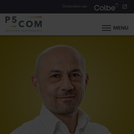
Onderdeel van
MENU
Home
Onze aanpak
Onze mensen
Ons werk
Ons verhaal
Werken bij
Werken bij P5COM
Alle consultancy vacatures
Traineeship Consultancy