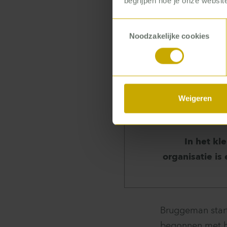
begrijpen hoe je onze website
verantwoordelijk
Toestemmingsselectie
capaciteitsmana
Noodzakelijke cookies
juiste plek op 
kijken. Zodat je
rennen noem ik
doen, en de juist
Weigeren
In het kl
organisatie i
Bruggeman start
begonnen met he