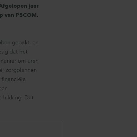
 Afgelopen jaar
ulp van P5COM.
bben gepakt, en
 zag dat het
 manier om uren
bij zorgplannen
financiële
een
chikking. Dat