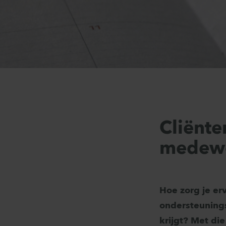
Cliënte
medewe
Hoe zorg je erv
ondersteunings
krijgt? Met di