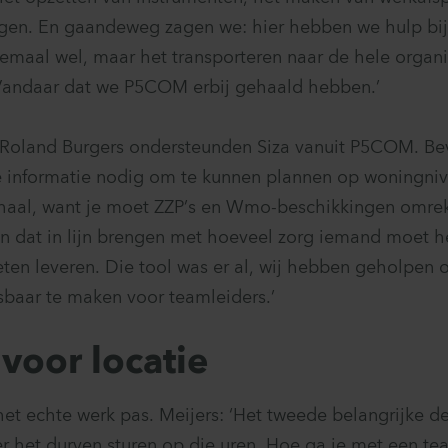
ngen. En gaandeweg zagen we: hier hebben we hulp bij 
llemaal wel, maar het transporteren naar de hele organi
 Vandaar dat we P5COM erbij gehaald hebben.’
Roland Burgers ondersteunden Siza vanuit P5COM. Bev
e informatie nodig om te kunnen plannen op woningniv
rhaal, want je moet ZZP’s en Wmo-beschikkingen omre
en dat in lijn brengen met hoeveel zorg iemand moet 
eten leveren. Die tool was er al, wij hebben geholpe
sbaar te maken voor teamleiders.’
 voor locatie
et echte werk pas. Meijers: ‘Het tweede belangrijke de
er het durven sturen op die uren. Hoe ga je met een te