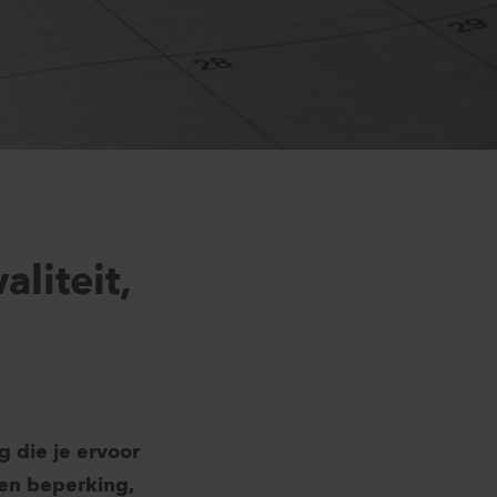
aliteit,
 die je ervoor
een beperking,