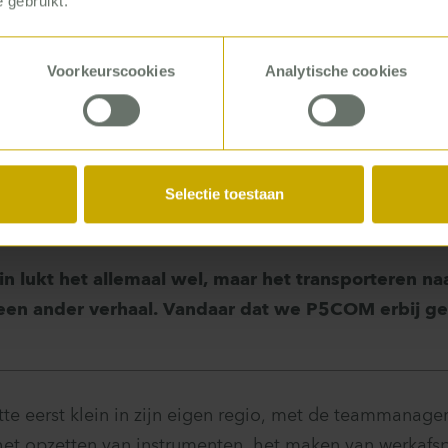
 gebruikt.
 voor de uitvoering. Hij had vanuit zijn vorige baan ve
gement. Bruggeman: ‘Feitelijk gaat het over de juist
Voorkeurscookies
Analytische cookies
het juiste moment. En dat betekent ook dat je verder vo
 niet elke dag of elke week gaten moet vullen. Plannen 
 dat. Daardoor kunnen medewerkers met rust en aanda
e prioriteiten stellen.’
Selectie toestaan
ein lukt het allemaal wel, maar het transporteren na
s een ander verhaal. Vandaar dat we P5COM erbij g
te eerst klein in zijn eigen regio, met de teammanage
t opzetten van instrumenten, het maken van werkafsp