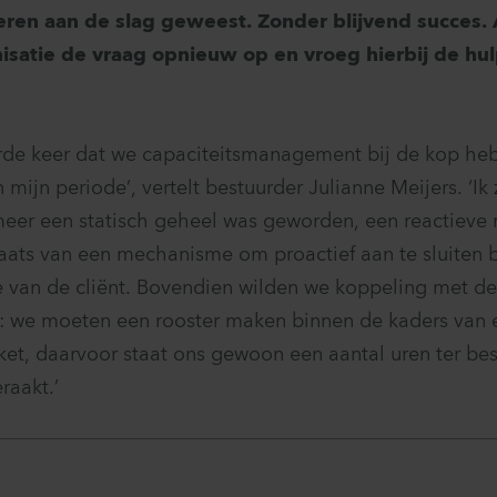
keren aan de slag geweest. Zonder blijvend succes.
isatie de vraag opnieuw op en vroeg hierbij de h
erde keer dat we capaciteitsmanagement bij de kop he
n mijn periode’, vertelt bestuurder Julianne Meijers. ‘Ik
meer een statisch geheel was geworden, een reactieve
plaats van een mechanisme om proactief aan te sluiten 
 van de cliënt. Bovendien wilden we koppeling met de 
n: we moeten een rooster maken binnen de kaders van 
et, daarvoor staat ons gewoon een aantal uren ter bes
raakt.’