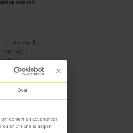
balans zoeken
 de beweging die
ruk op eigen
niets is
lijkheden op te
op regie naar
erkelijkheid.’
Over
, om content en advertenties
een
seren en om ons te helpen
rd