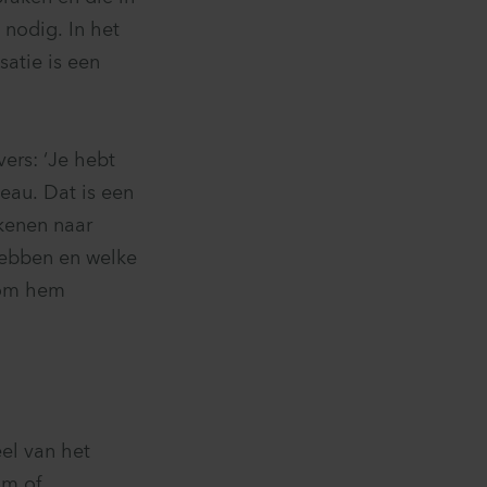
nodig. In het
satie is een
ers: ‘Je hebt
eau. Dat is een
kenen naar
hebben en welke
n om hem
el van het
am of