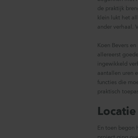
de praktijk bre
klein lukt het a
ander verhaal.
Koen Bevers en 
allereerst goed
ingewikkeld ve
aantallen uren 
functies die mo
praktisch toepa
Locatie
En toen begon h
project ging ov