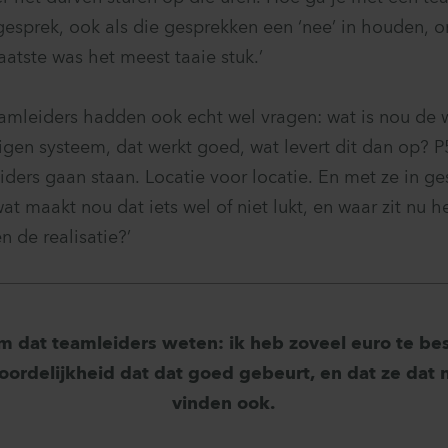
esprek, ook als die gesprekken een ‘nee’ in houden, 
laatste was het meest taaie stuk.’
mleiders hadden ook echt wel vragen: wat is nou de w
igen systeem, dat werkt goed, wat levert dit dan op? 
iders gaan staan. Locatie voor locatie. En met ze in g
at maakt nou dat iets wel of niet lukt, en waar zit nu h
 de realisatie?’
m dat teamleiders weten: ik heb zoveel euro te bes
oordelijkheid dat dat goed gebeurt, en dat ze dat 
vinden ook.