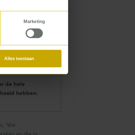
el ervaring met
e mensen op de
Marketing
oruit moet
in plaats van
cht hun werk
Alles toestaan
ar de hele
ehaald hebben.
rs. ‘We
raken en die in