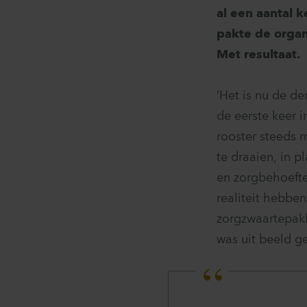
al een aantal 
pakte de organ
Met resultaat.
‘Het is nu de d
de eerste keer i
rooster steeds 
te draaien, in 
en zorgbehoefte
realiteit hebbe
zorgzwaartepakk
was uit beeld ge