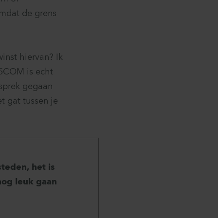
omdat de grens
inst hiervan? Ik
P5COM is echt
esprek gegaan
et gat tussen je
teden, het is
nog leuk gaan