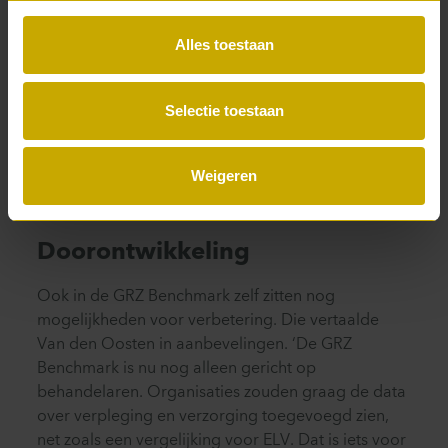
analyses te doen. Voor de P5COM GRZ Benchmark
heeft de controller aan een uurtje genoeg om de
Alles toestaan
gegevens aan te leveren. Dat is haalbaar. Net zoals
de weg naar verbetering. Uit de GRZ Benchmark
halen organisaties wat er beter kan, en via welke
Selectie toestaan
route. Dat laatste diepen ze nog eens uit in de
aansluitende gesprekken met P5COM. Zo hebben
ze concrete handvatten om mee aan de slag te
Weigeren
gaan.’
Doorontwikkeling
Ook in de GRZ Benchmark zelf zitten nog
mogelijkheden voor verbetering. Die vertaalde
Van den Oosten in aanbevelingen. ‘De GRZ
Benchmark is nu nog alleen gericht op
behandelaren. Organisaties zouden graag de data
over verpleging en verzorging toegevoegd zien,
net zoals een vergelijking voor ELV. Dat is iets voor