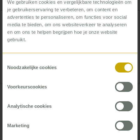
We gebruiken cookies en vergelijkbare technologieën om
je gebruikerservaring te verbeteren, om content en
advertenties te personaliseren, om functies voor social
media te bieden, om ons websiteverkeer te analyseren
Uit de GRZ Benchmark halen organisaties wat
en om ons te helpen begrijpen hoe je onze website
er beter kan, en via welke route. Dat laatste
gebruikt.
diepen ze nog eens uit in de aansluitende
gesprekken met P5COM. Zo hebben ze
concrete handvatten om mee aan de slag te
Toestemmingsselectie
gaan
Noodzakelijke cookies
Voorkeurscookies
Tijd en kennis
Analytische cookies
Een deel van de data zouden organisaties zelf ook
uit Ysis Inzicht kunnen halen. Van den Oosten:
Marketing
‘Organisaties geven aan dat het hen aan de kennis
en de tijd ontbreekt om op een goede manier