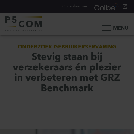
Onderdeel van
MENU
Home
ONDERZOEK GEBRUIKERSERVARING
Onze aanpak
Stevig staan bij
Onze mensen
verzekeraars én plezier
Ons werk
in verbeteren met GRZ
Ons verhaal
Benchmark
Werken bij
Werken bij P5COM
Alle consultancy vacatures
Traineeship Consultancy