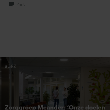
Print
#GRZ
Zorggroep Meander: ‘Onze doelen