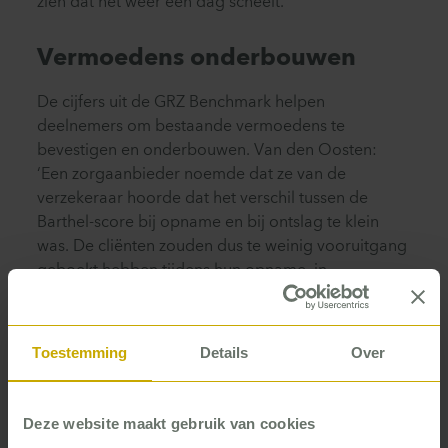
zien dat het weer een dag scheelt.’
Vermoedens onderbouwen
De cijfers uit de GRZ Benchmark helpen
deelnemers om bestaande vermoedens te
bevestigen en onderbouwen. Van den Oosten:
‘Een zorgaanbieder noemde dat ze van de
verzekeraar hoorde dat het verschil tussen de
Barthel-score bij opname en bij ontslag te klein
was. De cliënten zouden dus te weinig vooruitgang
geboekt hebben tijdens hun opname, in
vergelijking met cliënten bij andere organisaties.
Uit de GRZ Benchmark van P5COM bleek nog een
ander verschil: deze zorgaanbieder nam de
Toestemming
Details
Over
Barthel-score bij opname veel láter af dan de
andere organisaties. Waardoor een deel van de
vooruitgang buiten de meting bleef. Dat heeft de
Deze website maakt gebruik van cookies
aanbieder nu veranderd.’