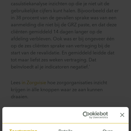
casuïstiekanalyse inzichten op die je niet uit de
gebruikelijke cijfers kunt halen. Bijvoorbeeld dat er
in 38 procent van de gevallen sprake was van een
aanmelding die niet bij de GRZ paste, en dat deze
cliënten gemiddeld 14 dagen langer op de
afdeling verbleven. Ook was er bij ongeveer één
op de zes cliënten sprake van vertraging bij de
start van de revalidatie. En gemiddeld leidde dat
tot maar liefst zes weken vertraging. Dat
beïnvloedt al je indicatoren negatief.’
Lees
in Zorgvisie
hoe zorgorganisaties inzicht
krijgen in álle knoppen waar ze aan kunnen
draaien.
Print