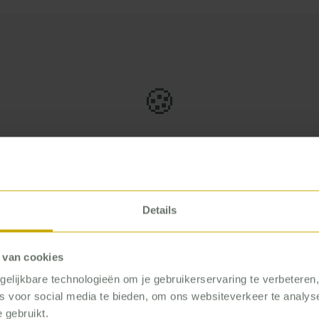
🍪
Deze video vereist marketing cookies
uTube video te bekijken, moet je marketing cookies 
Details
 van cookies
Cookie-instellingen openen
elijkbare technologieën om je gebruikerservaring te verbeteren
es voor social media te bieden, om ons websiteverkeer te analy
 gebruikt.