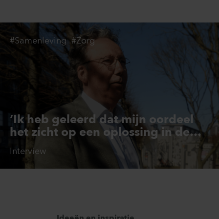
#Samenleving
#Zorg
‘Ik heb geleerd dat mijn oordeel
het zicht op een oplossing in de
weg kan staan’
Interview
Ideeën en inspiratie