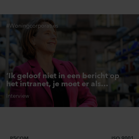
#Woningcorporaties
‘Ik geloof niet in een bericht op
het intranet, je moet er als
bestuurder zijn’
Interview
P5COM
ISO 9001