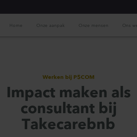
Home
Onze aanpak
Onze mensen
Ons w
Werken bij P5COM
Impact maken als
consultant bij
Takecarebnb