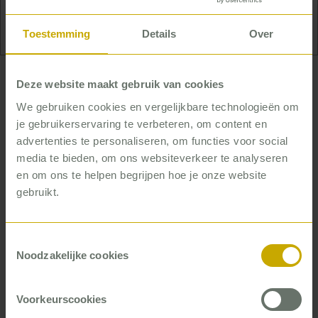
liggen én hoe zij daaraan kunnen bijdragen.
Toestemming
Details
Over
Deze website maakt gebruik van cookies
Successen vieren
We gebruiken cookies en vergelijkbare technologieën om
‘Veel medewerkers in de zorg hebben ook echt
je gebruikerservaring te verbeteren, om content en
behoefte aan heldere verwachtingen. In de praktijk
advertenties te personaliseren, om functies voor social
zie ik dat ze het vaak helemaal niet als vervelend
media te bieden, om ons websiteverkeer te analyseren
ervaren, als een leidinggevende duidelijk aangeeft
en om ons te helpen begrijpen hoe je onze website
welke richting het op moet. Integendeel: het geeft
gebruikt.
ze rust en vertrouwen. Duidelijke, inspirerende
doelen zorgen ervoor dat mensen begrijpen waar
de prioriteiten liggen én hoe zij daaraan kunnen
Toestemmingsselectie
bijdragen. Bovendien maakt het het evalueren en
Noodzakelijke cookies
interpreteren van prestaties makkelijker, waardoor
je vaker successen kunt vieren. Dat maakt het werk
Voorkeurscookies
voor iedereen leuker.’