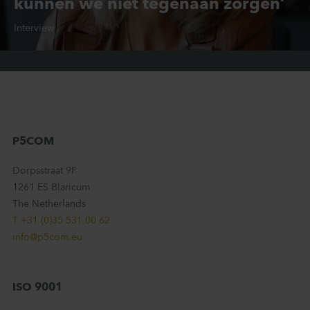
kunnen we niet tegenaan zorgen’
Interview
Zorg
P5COM
Dorpsstraat 9F
1261 ES Blaricum
The Netherlands
T +31 (0)35 531 00 62
info@p5com.eu
ISO 9001