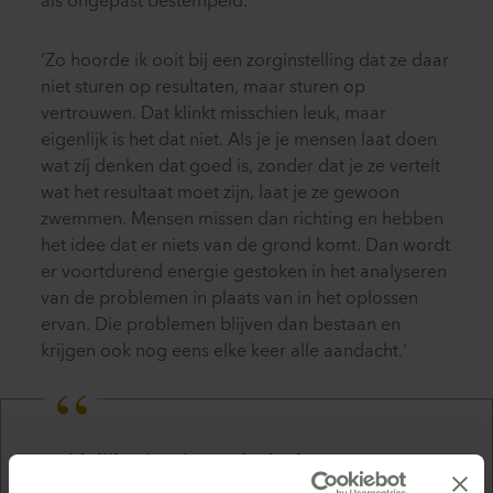
als ongepast bestempeld.’
‘Zo hoorde ik ooit bij een zorginstelling dat ze daar
niet sturen op resultaten, maar sturen op
vertrouwen. Dat klinkt misschien leuk, maar
eigenlijk is het dat niet. Als je je mensen laat doen
wat zíj denken dat goed is, zonder dat je ze vertelt
wat het resultaat moet zijn, laat je ze gewoon
zwemmen. Mensen missen dan richting en hebben
het idee dat er niets van de grond komt. Dan wordt
er voortdurend energie gestoken in het analyseren
van de problemen in plaats van in het oplossen
ervan. Die problemen blijven dan bestaan en
krijgen ook nog eens elke keer alle aandacht.’
Duidelijke, inspirerende doelen zorgen ervoor
dat mensen begrijpen waar de prioriteiten