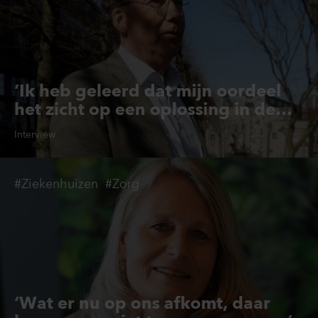
‘Ik heb geleerd dat mijn oordeel
het zicht op een oplossing in de
weg kan staan’
Interview
#Ziekenhuizen
#Zorg
‘Wat er nu op ons afkomt, daar