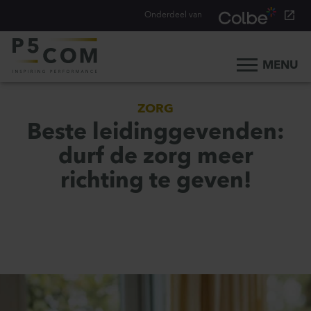
Onderdeel van
MENU
Home
ZORG
Onze aanpak
Beste leidinggevenden:
Onze mensen
durf de zorg meer
Ons werk
richting te geven!
Ons verhaal
Werken bij
Werken bij P5COM
Alle consultancy vacatures
Traineeship Consultancy