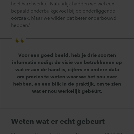
heel hard werkte. Natuurlijk hadden we wel een
bepaald onderbuikgevoel bij de onderliggende
oorzaak. Maar we wilden dat beter onderbouwd
hebben.’
Voor een goed beeld, heb je drie soorten
informatie nodig: de visie van betrokkenen op
wat er aan de hand is, cijfers en andere data
om precies te weten waar we het nou over
hebben, en een blik in de praktijk, om te zien
wat er nou werkelijk gebéúrt.
Weten wat er echt gebeurt