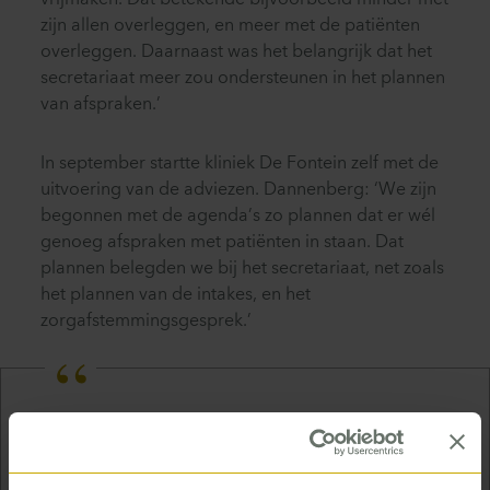
vrijmaken. Dat betekende bijvoorbeeld minder met
zijn allen overleggen, en meer met de patiënten
overleggen. Daarnaast was het belangrijk dat het
secretariaat meer zou ondersteunen in het plannen
van afspraken.’
In september startte kliniek De Fontein zelf met de
uitvoering van de adviezen. Dannenberg: ‘We zijn
begonnen met de agenda’s zo plannen dat er wél
genoeg afspraken met patiënten in staan. Dat
plannen belegden we bij het secretariaat, net zoals
het plannen van de intakes, en het
zorgafstemmingsgesprek.’
Het fijnste is dat ik dat nu allemaal los kan
laten, en bezig kan zijn met patiëntenzorg.