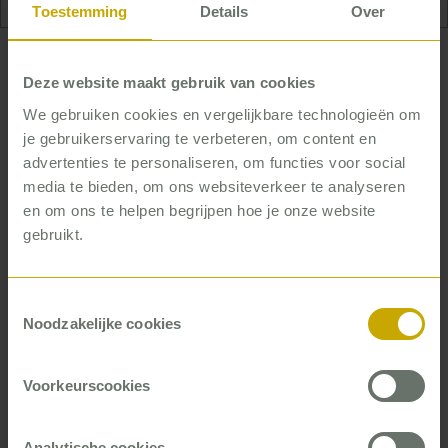
Toestemming
Details
Over
Tijd voor patiëntenzorg
Deze website maakt gebruik van cookies
We gebruiken cookies en vergelijkbare technologieën om
Schouten: ‘Eerder deden wij al dat plannen zelf.
je gebruikerservaring te verbeteren, om content en
Maar het is heel tijdrovend. Het lukte ook niet altijd
advertenties te personaliseren, om functies voor social
even goed. Ik keek op vrijdag hoe de week erop
media te bieden, om ons websiteverkeer te analyseren
eruit zag, en ontdekte dan dat ik nog niet alle
en om ons te helpen begrijpen hoe je onze website
afspraken had gemaakt. Dan ging ik de kliniek in,
gebruikt.
op zoek naar mijn patiënt om alsnog een afspraak
in te plannen. Het fijnste is dat ik dat nu allemaal
los kan laten, en bezig kan zijn met patiëntenzorg.’
Toestemmingsselectie
Noodzakelijke cookies
Vervolgens ging Eleos aan de slag met
voorspelbaarheid. Dannenberg: ‘Voorheen werd
Voorkeurscookies
voor elke patiënt een therapieprogramma
gemaakt. Nu werken we met vaste formats, ook
voor de intake, de behandelplannen, het
Analytische cookies