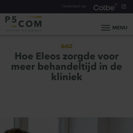
Onderdeel van
MENU
Home
GGZ
Onze aanpak
Hoe Eleos zorgde voor
Onze mensen
meer behandeltijd in de
Ons werk
kliniek
Ons verhaal
Werken bij
Werken bij P5COM
Alle consultancy vacatures
Traineeship Consultancy