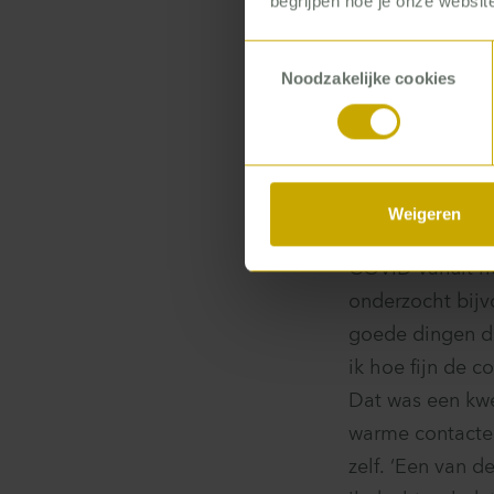
begrijpen hoe je onze website
helemaal bij.’
Toestemmingsselectie
Hóp, jasje aan
Noodzakelijke cookies
‘
Mijn eerste dag
voor gehandicap
begeleiders: ‘Ve
een net jasje aa
Weigeren
Het was ook met
COVID vanuit hu
onderzocht bijv
goede dingen di
ik hoe fijn de c
Dat was een kwe
warme contacte
zelf. ‘Een van d