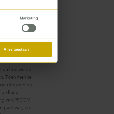
Marketing
en organisatie
en en twee
ddag trokken we
k. ’
Alles toestaan
‘We gingen door
n. Ik
GZ en hoe we de
en. Toen merkte
agen kon stellen.
e allerlei
ring van P5COM
mij wel wat, en