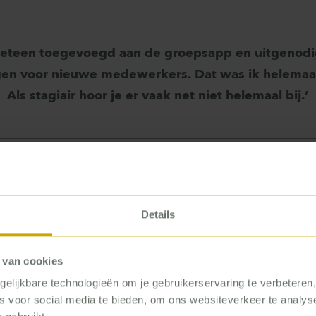
meteen toegevoegd aan de groepsapp en uitgenodi
gen voor nieuwe medewerkers. Dat was ik helemaa
Als stagiair hoor je er vaak net niet helemaal bij.’
t eerst binnenkwam, dacht ik: wow, dit zijn heel kund
en. Ze willen tot in de puntjes weten hoe iets werkt, e
Details
tot in de puntjes. Daar sloeg ik op aan.’ Nog vóór haar
 Diante zich onderdeel van het team. ‘Ik werd metee
 van cookies
pp en uitgenodigd voor de introductiedagen voor nie
elijkbare technologieën om je gebruikerservaring te verbeteren
t was ik helemaal niet gewend. Als stagiair hoor je er
es voor social media te bieden, om ons websiteverkeer te analy