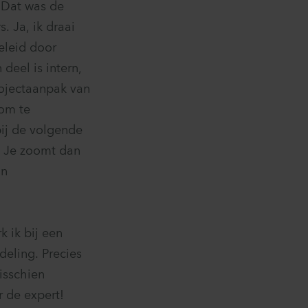
 Dat was de
. Ja, ik draai
eleid door
deel is intern,
rojectaanpak van
 om te
bij de volgende
. Je zoomt dan
jn
k ik bij een
deling. Precies
isschien
r de expert!