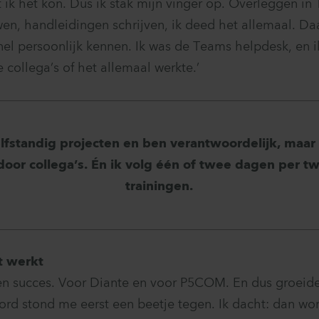
t ik het kon. Dus ik stak mijn vinger op. Overleggen in
en, handleidingen schrijven, ik deed het allemaal. Da
snel persoonlijk kennen. Ik was de Teams helpdesk, en 
e collega’s of het allemaal werkte.’
zelfstandig projecten en ben verantwoordelijk, maa
door collega’s. Én ik volg één of twee dagen per 
trainingen.
t werkt
n succes. Voor Diante en voor P5COM. En dus groeide
ord stond me eerst een beetje tegen. Ik dacht: dan wor