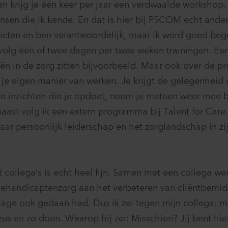
n krijg je één keer per jaar een verdwaalde workshop.
sen die ik kende. En dat is hier bij P5COM echt anders
jecten en ben verantwoordelijk, maar ik word goed beg
 volg één of twee dagen per twee weken trainingen. Een 
iën in de zorg zitten bijvoorbeeld. Maar ook over de p
e eigen manier van werken. Je krijgt de gelegenheid
 de inzichten die je opdoet, neem je meteen weer mee 
aast volg ik een extern programma bij Talent for Care
 naar persoonlijk leiderschap en het zorglandschap in zi
 collega’s is echt heel fijn. Samen met een collega wer
 gehandicaptenzorg aan het verbeteren van cliëntbemid
 stage ook gedaan had. Dus ik zei tegen mijn collega: m
us en zo doen. Waarop hij zei: Misschien? Jij bent hie