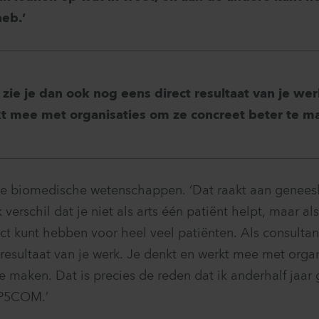
eb.’
 zie je dan ook nog eens direct resultaat van je we
t mee met organisaties om ze concreet beter te m
de biomedische wetenschappen. ‘Dat raakt aan genees
k verschil dat je niet als arts één patiënt helpt, maar a
ct kunt hebben voor heel veel patiënten. Als consultan
 resultaat van je werk. Je denkt en werkt mee met orga
te maken. Dat is precies de reden dat ik anderhalf jaar
 P5COM.’