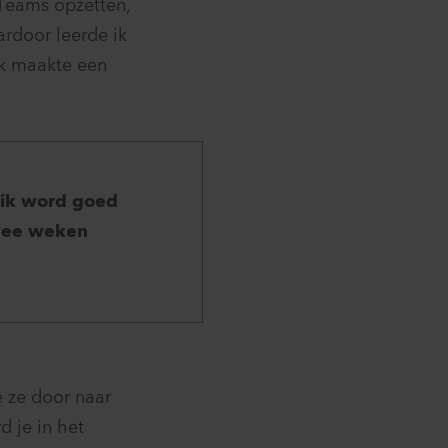
 Teams opzetten,
ardoor leerde ik
ik maakte een
r ik word goed
twee weken
 ze door naar
d je in het