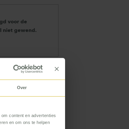
gd voor de
l niet gewend.
ige mensen, die
n verzorgen ook
Over
 eerste
n toegevoegd
uwe
, om content en advertenties
 vaak net niet
seren en om ons te helpen