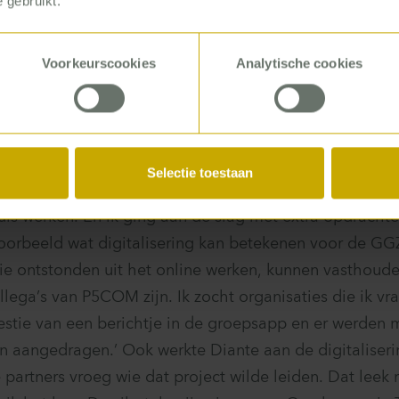
 gebruikt.
Voorkeurscookies
Analytische cookies
 weet ik nog precies. Ik liep mee met een collega bij e
tenzorg. Zaten we daar bij een groep met acht cliënt
rtel: hoe doen jullie het hier eigenlijk?’ Diezelfde mi
n en zaten we bij het bestuur. Dít is afwisselend, dacht i
Selectie toestaan
een de laatste dag dat er veel op locatie gebeurde. 
is werken. En ik ging aan de slag met extra opdrachte
oorbeeld wat digitalisering kan betekenen voor de G
e ontstonden uit het online werken, kunnen vasthoud
ollega’s van P5COM zijn. Ik zocht organisaties die ik vr
stie van een berichtje in de groepsapp en er werden m
n aangedragen.’ Ook werkte Diante aan de digitalise
e partners vroeg wie dat project wilde leiden. Dat leek 