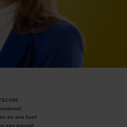
j P5COM.
azendsnel
aan de ene kant
og een wereld