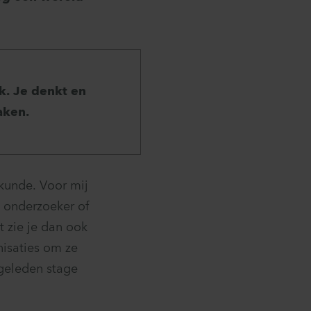
rk. Je denkt en
aken.
kunde. Voor mij
ls onderzoeker of
t zie je dan ook
nisaties om ze
 geleden stage