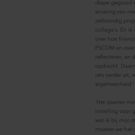
diepe gegooid e
ervaring van men
zelfstandig pro
collega’s. Én ik
over hoe financ
P5COM en over j
reflecteren, en
opdracht. Daarn
iets verder uit,
algemeenheid.’
‘Het sparren met
instelling voor
wat ik bij mijn
moeten we het z