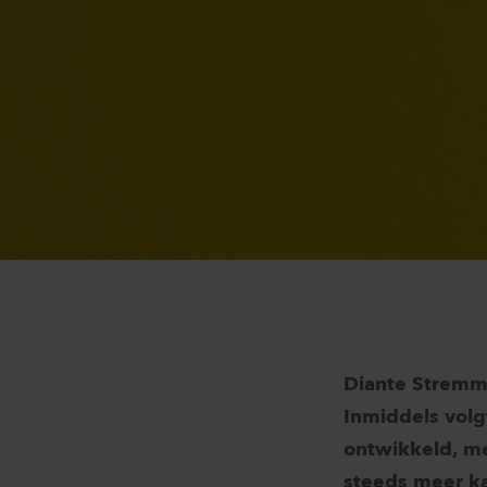
Diante Stremme
Inmiddels volgt
ontwikkeld, me
steeds meer ka