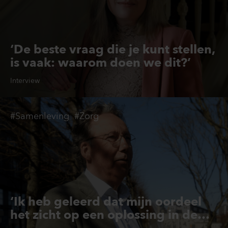
‘De beste vraag die je kunt stellen,
is vaak: waarom doen we dit?’
Interview
#Samenleving
#Zorg
‘Ik heb geleerd dat mijn oordeel
het zicht op een oplossing in de