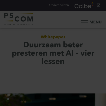
Onderdeel van
MENU
Home
Whitepaper
Onze aanpak
Duurzaam beter
Onze mensen
presteren met AI – vier
Ons werk
lessen
Ons verhaal
Werken bij
Werken bij P5COM
Alle consultancy vacatures
Traineeship Consultancy