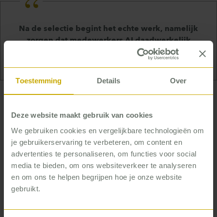
Na de selectie begint het echte werk, namelijk
zorgen dat medewerkers AI daadwerkelijk
toepassen in hun werk.
Toestemming
Details
Over
Deze website maakt gebruik van cookies
Van toegang naar toepassing
We gebruiken cookies en vergelijkbare technologieën om
je gebruikerservaring te verbeteren, om content en
Na de selectie begint het echte werk, namelijk
advertenties te personaliseren, om functies voor social
zorgen dat medewerkers AI daadwerkelijk
media te bieden, om ons websiteverkeer te analyseren
toepassen in hun werk. En het goede nieuws is: dat
en om ons te helpen begrijpen hoe je onze website
hebben we nu bij verschillende organisaties
gebruikt.
succesvol gerealiseerd. Zo implementeerden we
bestaande functionaliteiten zoals Copilot én