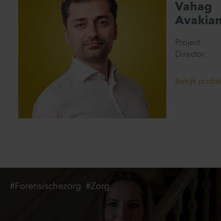
Vahag
Avakia
Project
Director
Bekijk profie
#Forensischezorg
#Zorg