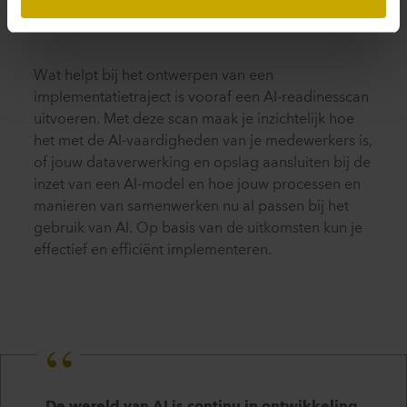
gebruikt? Wat heb je nodig om dat alsnog te
doen?
Wat helpt bij het ontwerpen van een
implementatietraject is vooraf een AI-readinesscan
uitvoeren. Met deze scan maak je inzichtelijk hoe
het met de AI-vaardigheden van je medewerkers is,
of jouw dataverwerking en opslag aansluiten bij de
inzet van een AI-model en hoe jouw processen en
manieren van samenwerken nu al passen bij het
gebruik van AI. Op basis van de uitkomsten kun je
effectief en efficiënt implementeren.