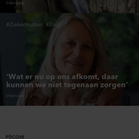
weg kan staan’
Interview
#Ziekenhuizen
#Zorg
‘Wat er nu op ons afkomt, daar
kunnen we niet tegenaan zorgen’
Interview
P5COM