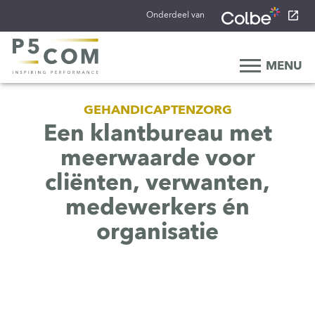
Onderdeel van
MENU
Home
GEHANDICAPTENZORG
Onze aanpak
Een klantbureau met
Onze mensen
meerwaarde voor
Ons werk
cliënten, verwanten,
Ons verhaal
medewerkers én
Werken bij
organisatie
Werken bij P5COM
Alle consultancy vacatures
Traineeship Consultancy