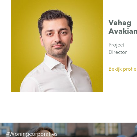
Vahag
Avakia
Project
Director
Bekijk profie
#Woningcorporaties