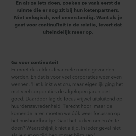
En als ze iets doen, zoeken ze vaak eerst de
ruimte die er nog zit bij hun ketenpartners.
Niet onlogisch, wel onverstandig. Want als je
gaat voor continuïteit in de relatie, levert dat
uiteindelijk meer op.
Ga voor continuïteit
Er moet dus elders financiële ruimte gevonden
worden. En dat is voor veel corporaties weer even
wennen. ‘Het klinkt wat cru, maar eigenlijk ging het
met veel corporaties de afgelopen jaren best
goed. Daardoor lag de focus vrijwel uitsluitend op
huurderstevredenheid. Terecht hoor, maar de
komende jaren moeten we óók weer focussen op
het huishoudboekje. Gaat het lukken om én én te
doen? Waarschijnlijk niet altijd. In ieder geval niet
als je niet op tijd begint met bijsturen.’