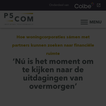
Onderdeel van
MENU
Home
Hoe woningcorporaties sámen met
Onze aanpak
partners kunnen zoeken naar financiële
Onze mensen
ruimte
Ons werk
‘Nú is het moment om
Ons verhaal
te kijken naar de
Werken bij
uitdagingen van
Werken bij P5COM
overmorgen’
Alle consultancy vacatures
Traineeship Consultancy