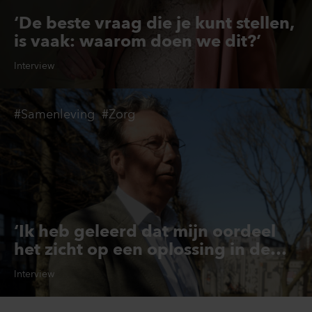
‘De beste vraag die je kunt stellen,
is vaak: waarom doen we dit?’
Interview
#Samenleving
#Zorg
‘Ik heb geleerd dat mijn oordeel
het zicht op een oplossing in de
weg kan staan’
Interview