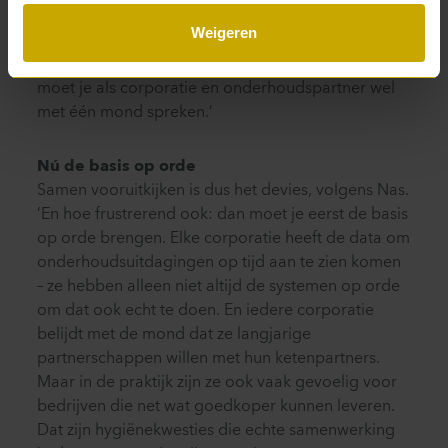
scheelde dat zo’n 14 procent in de kosten voor
Weigeren
klein onderhoud en renovatie. Terwijl de
klanttevredenheid gelijk bleef. Maar daarvoor
moet je als corporatie en onderhoudspartner wel
met één mond spreken.’
Nú de basis op orde
Samen vooruitkijken is dus het devies, volgens Nas.
‘En hoe frustrerend ook: dan moet je eerst de basis
op orde brengen. Elke corporatie heeft de data om
onderhoudsuitdagingen op tijd aan te zien komen
– ze hebben alleen niet altijd de systemen op orde
om dat ook echt te doen. En iedere corporatie
belijdt met de mond dat ze langjarige
partnerschappen willen met hun ketenpartners.
Maar in de praktijk zijn ze ook vaak gevoelig voor
bedrijven die net wat goedkoper kunnen leveren.
Dat zijn hygiënekwesties die echte samenwerking