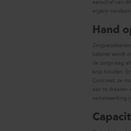
aanschaf van di
ergens vandaan
Hand o
Zorgverzekeraar
kabinet wordt d
de zorgvraag al
knip houden. En
Concreet: ze mo
aan te draaien: 
samenwerking in
Capacit