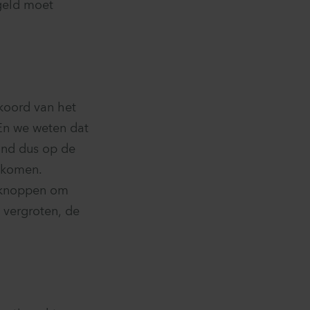
 geld moet
kkoord van het
 En we weten dat
and dus op de
t komen.
r knoppen om
l vergroten, de