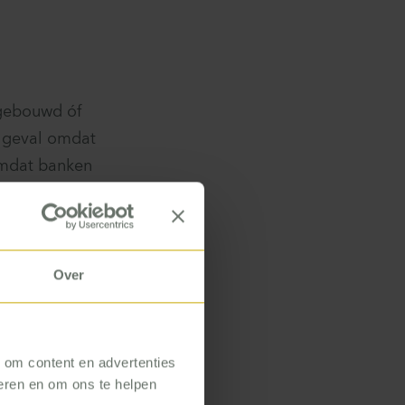
gebouwd óf
e geval omdat
 omdat banken
 financieel
ie hun zorg
e feiten aan.
Over
, om content en advertenties
seren en om ons te helpen