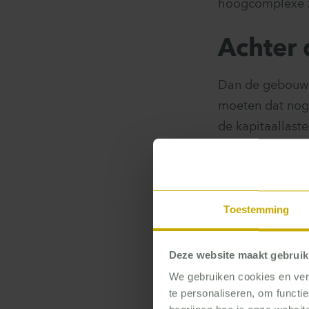
hoogcomplexe 
Achter 
Dan de gebouwe
moeten dat nog 
de kapitaallast
alleen willen fi
kerngezond is. E
blijven bieden 
Toestemming
Deze website maakt gebruik
We gebruiken cookies en verg
te personaliseren, om functi