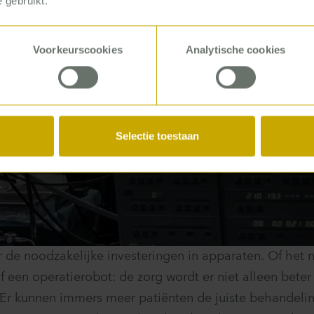
 gebruikt.
Voorkeurscookies
Analytische cookies
Selectie toestaan
 er de noodzakelijke investeringen in apparaten. Of het
f een operatierobot: de zorg wordt er niet alleen bete
. Er kunnen immers meer patiënten de juiste behandelin