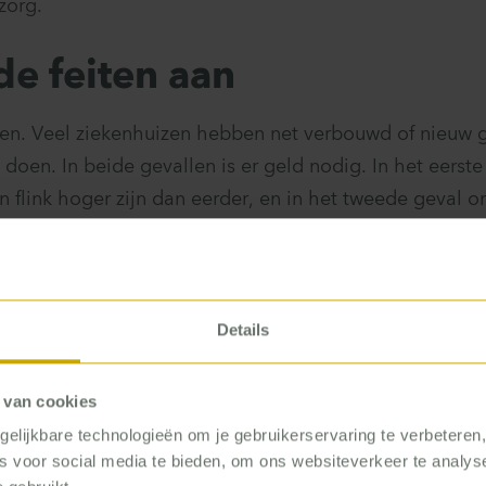
zorg.
de feiten aan
n. Veel ziekenhuizen hebben net verbouwd of nieuw 
doen. In beide gevallen is er geld nodig. In het eerst
en flink hoger zijn dan eerder, en in het tweede geval
nancieren tegen een betaalbare rente als het ziekenhuis
n ook hier geldt: niets doen, kan niet. Ziekenhuizen d
in verouderde niet-duurzame gebouwen, lopen achter d
Details
 van cookies
elijkbare technologieën om je gebruikerservaring te verbeteren
es voor social media te bieden, om ons websiteverkeer te analy