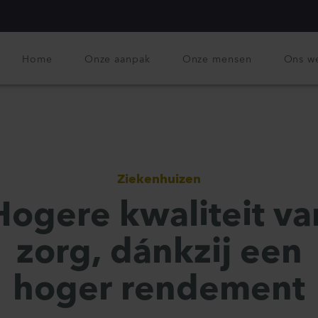
Home
Onze aanpak
Onze mensen
Ons w
Ziekenhuizen
Hogere kwaliteit va
zorg, dánkzij een
hoger rendement