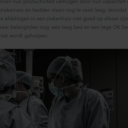
nnen hun productiviteit verhogen door hun capaciteit 
tiekamers en bedden staan nog te vaak leeg, doordat
de afdelingen in een ziekenhuis niet goed op elkaar zij
maar belangrijker nog: een leeg bed en een lege OK b
 niet wordt geholpen.