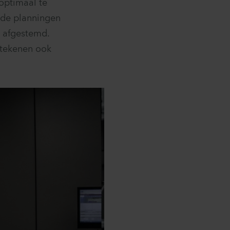
optimaal te
 de planningen
n afgestemd.
etekenen ook