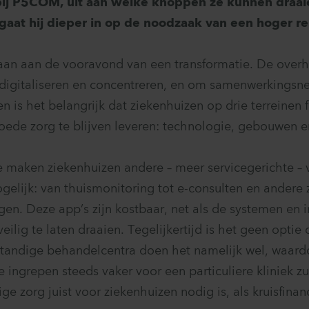
ij P5COM, uit aan welke knoppen ze kunnen draaie
 gaat hij dieper in op de noodzaak van een hoger 
aan aan de vooravond van een transformatie. De overh
digitaliseren en concentreren, en om samenwerkingsn
n is het belangrijk dat ziekenhuizen op drie terreinen 
de zorg te blijven leveren: technologie, gebouwen e
 maken ziekenhuizen andere – meer servicegerichte –
elijk: van thuismonitoring tot e-consulten en andere 
en. Deze app’s zijn kostbaar, net als de systemen en i
ilig te laten draaien. Tegelijkertijd is het geen optie 
fstandige behandelcentra doen het namelijk wel, waard
ingrepen steeds vaker voor een particuliere kliniek zu
ge zorg juist voor ziekenhuizen nodig is, als kruisfinan