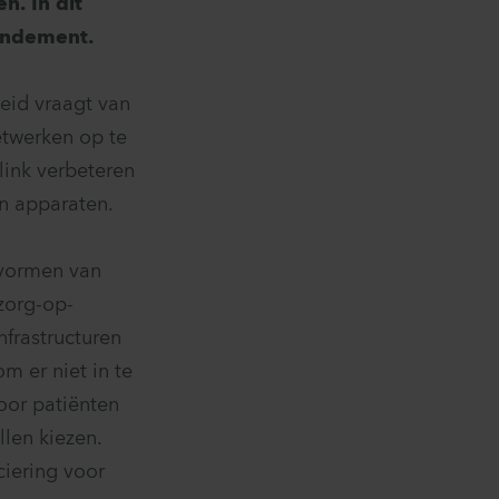
n. In dit
rendement.
eid vraagt van
etwerken op te
flink verbeteren
n apparaten.
 vormen van
zorg-op-
nfrastructuren
om er niet in te
oor patiënten
llen kiezen.
ciering voor