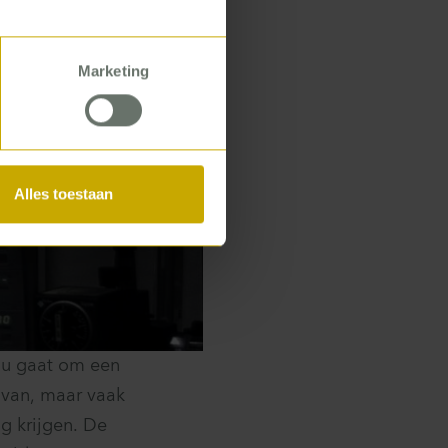
Marketing
Alles toestaan
 nu gaat om een
r van, maar vaak
g krijgen. De