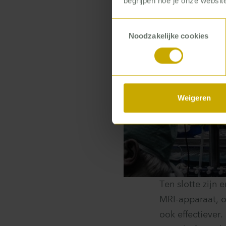
begrijpen hoe je onze website
Toestemmingsselectie
Noodzakelijke cookies
Weigeren
Ten slotte zijn
MRI-apparaat, o
ook effectiever