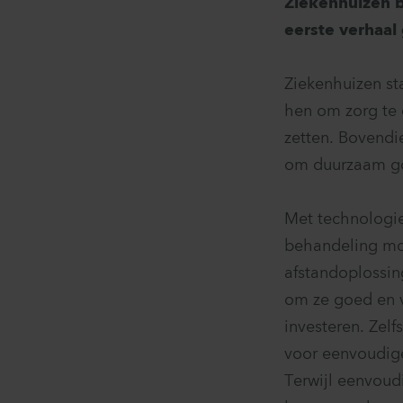
Ziekenhuizen b
eerste verhaal
Ziekenhuizen st
hen om zorg te 
zetten. Bovendie
om duurzaam goe
Met technologie
behandeling mog
afstandoplossing
om ze goed en ve
investeren. Zel
voor eenvoudige 
Terwijl eenvoudi